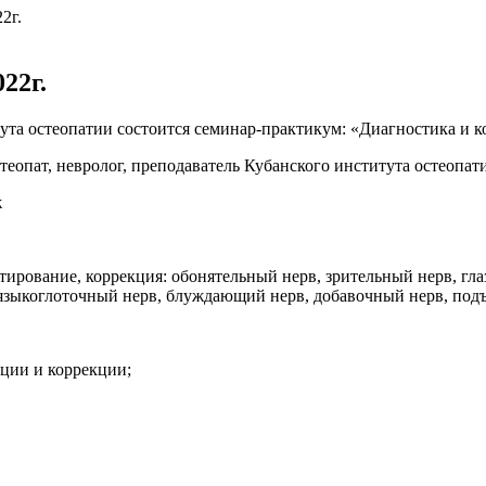
2г.
22г.
ута остеопатии состоится семинар-практикум: «Диагностика и 
стеопат, невролог, преподаватель Кубанского института остеопат
ж
тирование, коррекция: обонятельный нерв, зрительный нерв, гл
 языкоглоточный нерв, блуждающий нерв, добавочный нерв, под
ации и коррекции;