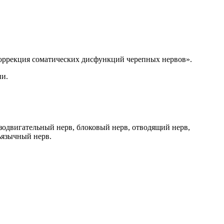
коррекция соматических дисфункций черепных нервов».
ии.
азодвигательный нерв, блоковый нерв, отводящий нерв,
ъязычный нерв.